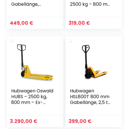
Gabellänge,
2500 kg – 800 mm
Tragkraft 2,0 t
– Polyurethan
kurzer
Single
Gabelhubwagen
449,00
€
319,00
€
Hubwagen Oswald
Hubwagen
HU8S – 2500 kg,
HSL800T 800 mm
800 mm – Ex-
Gabellänge, 2,5 t
Schutz für ATEX
mit Tandemrollen
Zone 1+21
kurzer
Gabelhubwagen
3.290,00
€
399,00
€