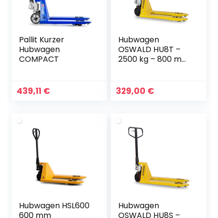
Pallit Kurzer
Hubwagen
Hubwagen
OSWALD HU8T –
COMPACT
2500 kg – 800 mm
– Polyurethan
Tandem
439,11
€
329,00
€
Hubwagen HSL600
Hubwagen
600 mm
OSWALD HU8S –