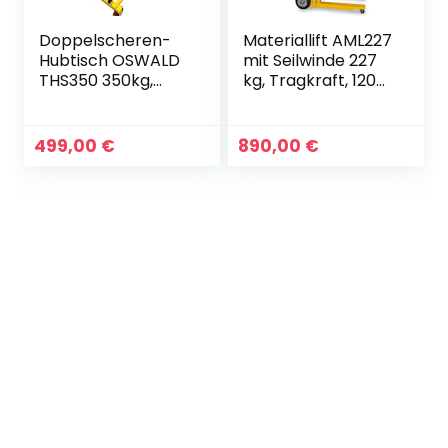
Doppelscheren-
Materiallift AML227
Hubtisch OSWALD
mit Seilwinde 227
THS350 350kg,
kg, Tragkraft, 1200
1.300 mm
mm Hubhöhe
Hubhöhe, 905 x
500 mm Plattform
499,00
€
890,00
€