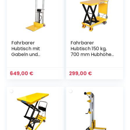
Fahrbarer
Fahrbarer
Hubtisch mit
Hubtisch 150 kg,
Gabeln und
700 mm Hubhöhe,
Plattform 400 kg,
740 x 450 mm
1,5 m Hubhöhe, 650
Plattform
mm Gabeln
Scherenhubtisch
649,00
€
299,00
€