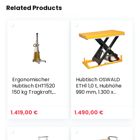
Related Products
Ergonomischer
Hubtisch OSWALD
Hubtisch EHT1520
ETH1 1,0 t, Hubhöhe
150 kg Tragkraft,
990 mm, 1.300 x
2000 mm Hubhöhe
800 mm Plattform,
semi-elektrisch
380V
1.419,00
€
1.490,00
€