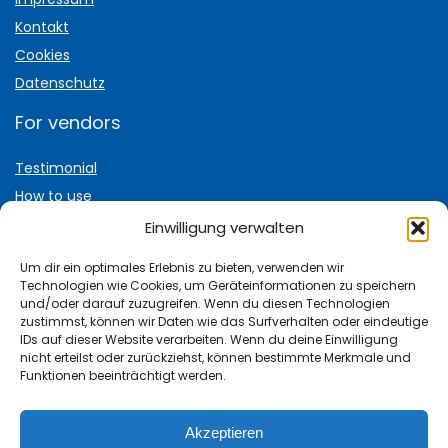
Kontakt
Cookies
Datenschutz
For vendors
Testimonial
How to use
Donate Us
Einwilligung verwalten
Catalog
Um dir ein optimales Erlebnis zu bieten, verwenden wir
Technologien wie Cookies, um Geräteinformationen zu speichern
und/oder darauf zuzugreifen. Wenn du diesen Technologien
zustimmst, können wir Daten wie das Surfverhalten oder eindeutige
IDs auf dieser Website verarbeiten. Wenn du deine Einwilligung
nicht erteilst oder zurückziehst, können bestimmte Merkmale und
Keine Angebote verpassen:
Funktionen beeinträchtigt werden.
Hubwagen.de Gutschein
Akzeptieren