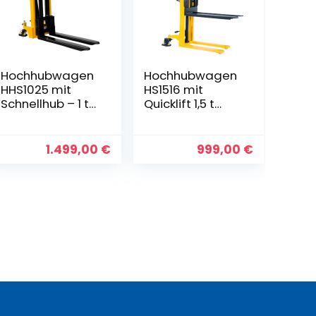
Hochhubwagen
Hochhubwagen
HHS1025 mit
HS1516 mit
Schnellhub – 1 t
Quicklift 1,5 t
Tragkraft, 2500
Tragkraft, 1600
mm Hubhöhe
mm Hubhöhe
1.499,00
€
999,00
€