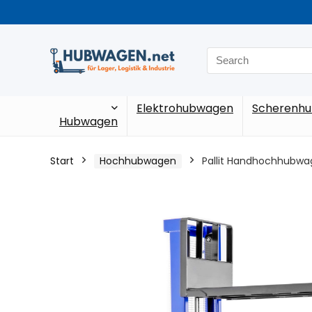
Search
for:
Elektrohubwagen
Scherenh
Hubwagen
Start
Hochhubwagen
Pallit Handhochhubwag