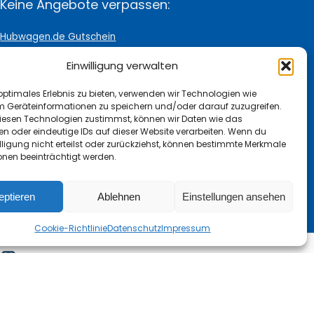
Keine Angebote verpassen:
Hubwagen.de Gutschein
Einwilligung verwalten
Mit unserem Newsletter halten wir Dich auf dem
Laufenden. Bitte beachte unsere Hinweise zum
optimales Erlebnis zu bieten, verwenden wir Technologien wie
Datenschutz
m Geräteinformationen zu speichern und/oder darauf zuzugreifen.
esen Technologien zustimmst, können wir Daten wie das
en oder eindeutige IDs auf dieser Website verarbeiten. Wenn du
lligung nicht erteilst oder zurückziehst, können bestimmte Merkmale
onen beeinträchtigt werden.
eptieren
Ablehnen
Einstellungen ansehen
Cookie-Richtlinie
Datenschutz
Impressum