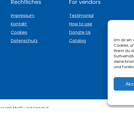
Rechtliches
For vendors
Impressum
Testimonial
Kontakt
How to use
Cookies
Donate Us
Um dir ein 
Datenschutz
Catalog
Cookies, u
Wenn du di
Surfverhalt
deine Einwi
und Funkti
Akz
se inkl. MwSt. und Versand