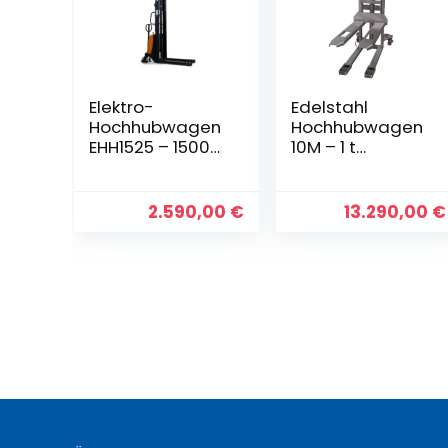
Elektro-
Edelstahl
Hochhubwagen
Hochhubwagen
EHH1525 – 1500
10M – 1 t
kg, 2500 mm –
Tragkraft, 2.900
semi-elektrisch
mm Hubhöhe
2.590,00
€
13.290,00
€