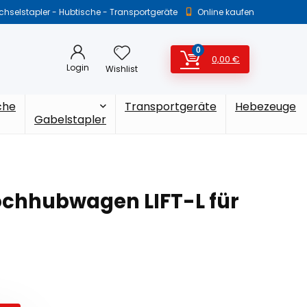
selstapler - Hubtische - Transportgeräte
Online kaufen
0
0,00
€
Login
Wishlist
che
Transportgeräte
Hebezeuge
Gabelstapler
ochhubwagen LIFT-L für