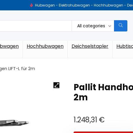
Hubwagen - Elektrohubwagen - Hochhubwagen - Deich
All categories
ubwagen
Hochhubwagen
Deichselstapler
Hubtis
en LIFT-L für 2m
Pallit Handh
2m
1.248,31
€