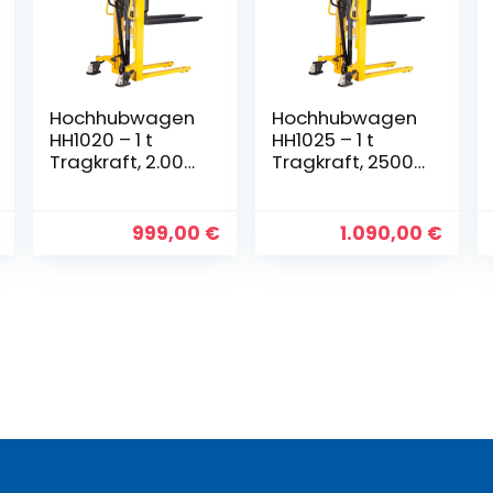
Hochhubwagen
Hochhubwagen
HH1020 – 1 t
HH1025 – 1 t
Tragkraft, 2.000
Tragkraft, 2500
mm Hubhöhe
mm Hubhöhe
1000 kg
1000 kg
999,00
€
1.090,00
€