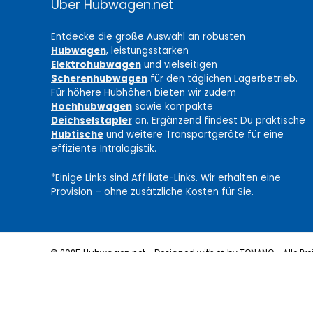
Über Hubwagen.net
Entdecke die große Auswahl an robusten
Hubwagen
, leistungsstarken
Elektrohubwagen
und vielseitigen
Scherenhubwagen
für den täglichen Lagerbetrieb.
Für höhere Hubhöhen bieten wir zudem
Hochhubwagen
sowie kompakte
Deichselstapler
an. Ergänzend findest Du praktische
Hubtische
und weitere Transportgeräte für eine
effiziente Intralogistik.
*Einige Links sind Affiliate-Links. Wir erhalten eine
Provision – ohne zusätzliche Kosten für Sie.
© 2025 Hubwagen.net - Designed with ❤️ by TONANO - Alle Prei