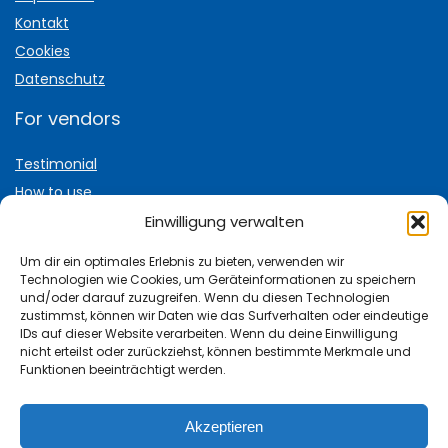
Kontakt
Cookies
Datenschutz
For vendors
Testimonial
How to use
Donate Us
Einwilligung verwalten
Catalog
Um dir ein optimales Erlebnis zu bieten, verwenden wir
Technologien wie Cookies, um Geräteinformationen zu speichern
und/oder darauf zuzugreifen. Wenn du diesen Technologien
zustimmst, können wir Daten wie das Surfverhalten oder eindeutige
IDs auf dieser Website verarbeiten. Wenn du deine Einwilligung
nicht erteilst oder zurückziehst, können bestimmte Merkmale und
Keine Angebote verpassen:
Funktionen beeinträchtigt werden.
Hubwagen.de Gutschein
Akzeptieren