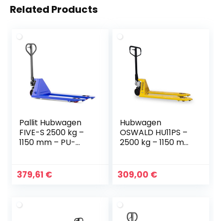
Related Products
Pallit Hubwagen
Hubwagen
FIVE-S 2500 kg –
OSWALD HU11PS –
1150 mm – PU-
2500 kg – 1150 mm
Single
– Polyurethan
Single
379,61
€
309,00
€